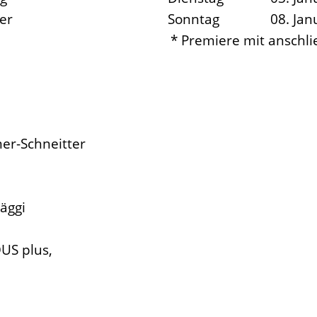
er
Sonntag
08. Jan
* Premiere mit anschl
r-Schneitter
äggi
S plus,