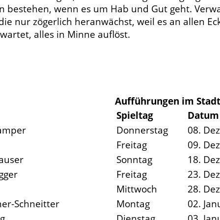
en bestehen, wenn es um Hab und Gut geht. Verwa
ie nur zögerlich heranwächst, weil es an allen Ec
rwartet, alles in Minne auflöst.
Aufführungen im Stadt
Spieltag
Datum
Gamper
Donnerstag
08. De
Freitag
09. De
auser
Sonntag
18. De
gger
Freitag
23. De
Mittwoch
28. De
r-Schneitter
Montag
02. Jan
rg
Dienstag
03. Jan