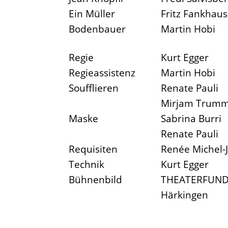
Ein Müller
Fritz Fankhaus
Bodenbauer
Martin Hobi
Regie
Kurt Egger
Regieassistenz
Martin Hobi
Soufflieren
Renate Pauli
Mirjam Trumme
Maske
Sabrina Burri
Renate Pauli
Requisiten
Renée Michel-J
Technik
Kurt Egger
Bühnenbild
THEATERFUNDU
Härkingen