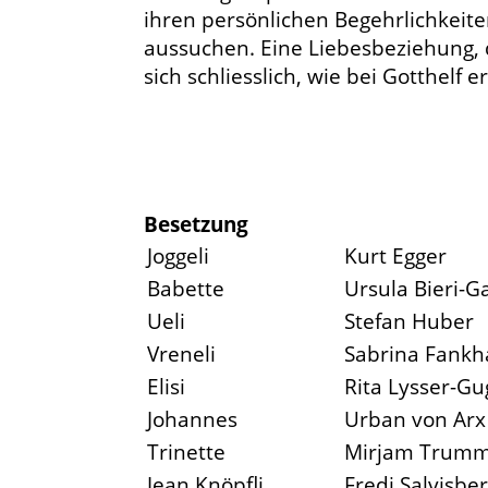
ihren persönlichen Begehrlichkeit
aussuchen. Eine Liebesbeziehung, d
sich schliesslich, wie bei Gotthelf e
Besetzung
Joggeli
Kurt Egger
Babette
Ursula Bieri-
Ueli
Stefan Huber
Vreneli
Sabrina Fankh
Elisi
Rita Lysser-Gu
Johannes
Urban von Arx
Trinette
Mirjam Trumme
Jean Knöpfli
Fredi Salvisbe